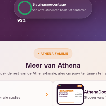
Slagingspercentage
van onze studenten haalt het tentamen
93
%
+
ATHENA FAMILIE
Meer van Athena
dek de rest van de Athena-familie, alles om jouw tentamen te ha
PRO
AthenaDo
BESTUURSRECHT
Samenvatting
74 pag
Stappenplan
6 stappen
 alle studies
Oefenvragen
24 vragen
Studeer vanaf 