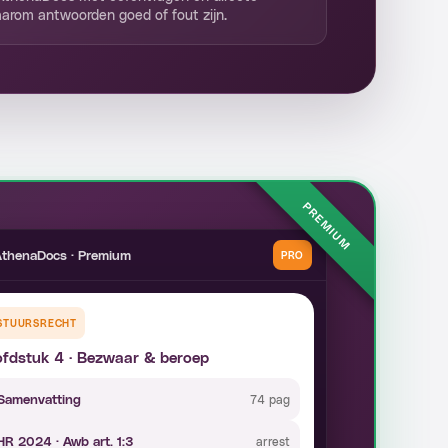
arom antwoorden goed of fout zijn.
PREMIUM
thenaDocs · Premium
PRO
STUURSRECHT
fdstuk 4 · Bezwaar & beroep
Samenvatting
74 pag
HR 2024 · Awb art. 1:3
arrest