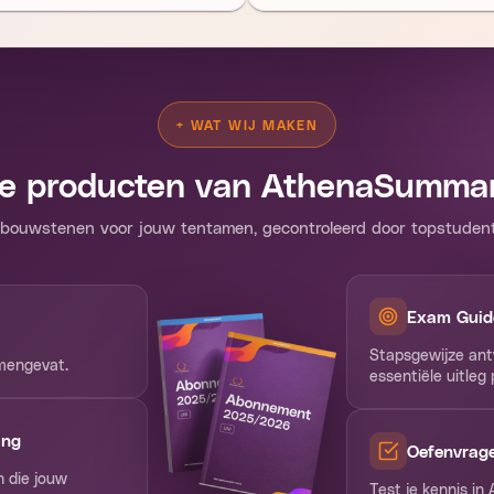
+
WAT WIJ MAKEN
e producten van AthenaSumma
bouwstenen voor jouw tentamen, gecontroleerd door topstuden
Exam Guid
Stapsgewijze ant
amengevat.
essentiële uitleg
ing
Oefenvrag
n die jouw
Test je kennis i