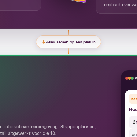
feedback over wa
Alles samen op één plek in
A
BE
Hoo
📄
n interactieve leeromgeving. Stappenplannen,
ail uitgewerkt voor die 10.
⚖️