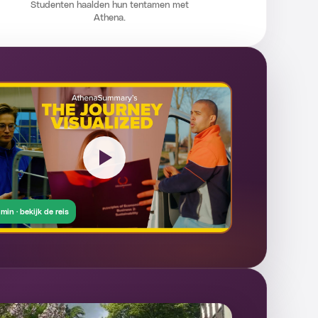
Studenten haalden hun tentamen met
Athena.
 min · bekijk de reis