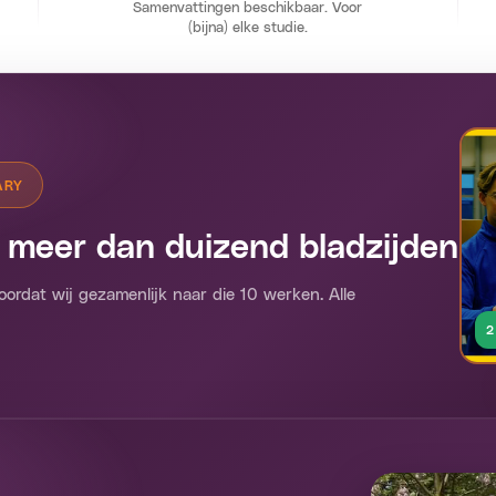
Samenvattingen beschikbaar. Voor
(bijna) elke studie.
ARY
 meer dan duizend bladzijden
oordat wij gezamenlijk naar die 10 werken. Alle
2