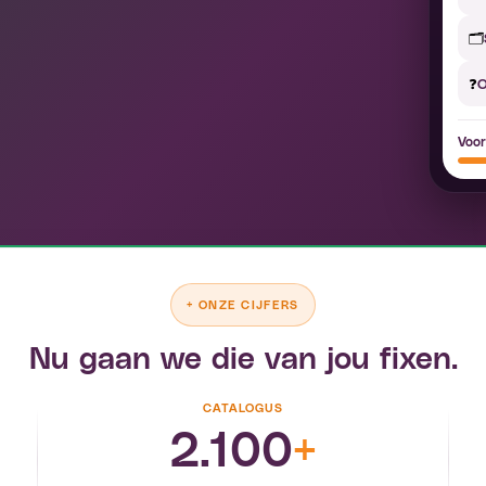
🗂️
❓
O
Voor
+
ONZE CIJFERS
Nu gaan we die van jou fixen.
CATALOGUS
2.100
+