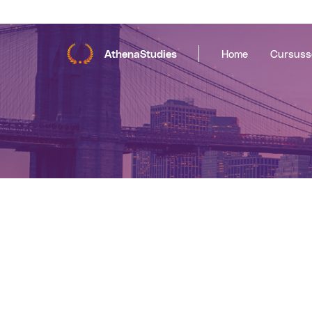
AthenaStudies
Home
Cursuss