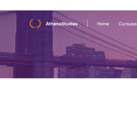
AthenaStudies
Home
Cursuss