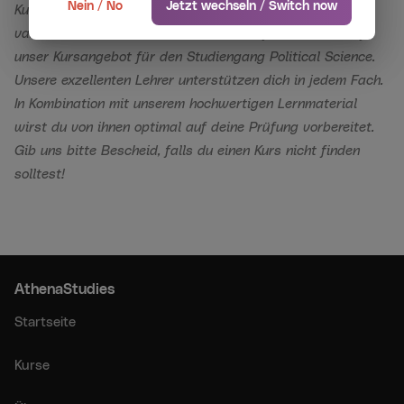
Nein / No
Jetzt wechseln / Switch now
Kurse, Nachhilfe und Prüfungstraining an der Universiteit
van Amsterdam von AthenaStudies.
Wirf einen Blick auf
unser Kursangebot für den Studiengang Political Science.
Unsere exzellenten Lehrer unterstützen dich in jedem Fach.
In Kombination mit unserem hochwertigen Lernmaterial
wirst du von ihnen optimal auf deine Prüfung vorbereitet.
Gib uns bitte Bescheid, falls du einen Kurs nicht finden
solltest!
AthenaStudies
Startseite
Kurse