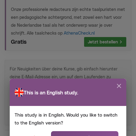
Onze professionele redacteurs zijn echte taalpuristen met
een pedagogische achtergrond, met zowel een hart voor
de Nederlandse taal als het onderwerp waar je over
schrijft. Alle taalchecks op
AthenaCheck.nl
Gratis
Jetzt bestellen
Für Neuigkeiten über deine Kurse, gib einfach hierunter
deine E-Mail-Adresse ein, um auf dem Laufenden zu
bleiben:
This is an English study.
This study is in English. Would you like to switch
Anmelden
to the English version?