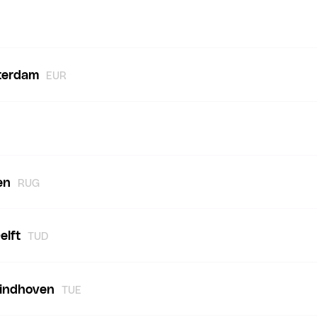
tterdam
EUR
en
RUG
elft
TUD
Eindhoven
TUE