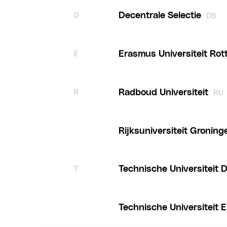
Decentrale Selectie
D
DS
Erasmus Universiteit Ro
E
Radboud Universiteit
R
RU
Rijksuniversiteit Groning
Technische Universiteit D
T
Technische Universiteit 