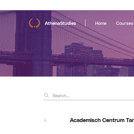
AthenaStudies
Home
Courses
Academisch Centrum Ta
A