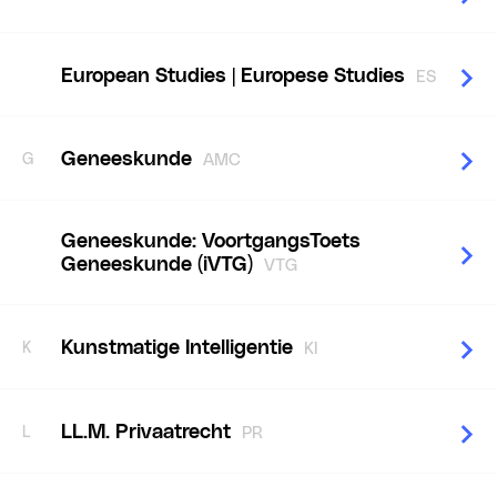
European Studies | Europese Studies
ES
Geneeskunde
G
AMC
Geneeskunde: VoortgangsToets
Geneeskunde (iVTG)
VTG
Kunstmatige Intelligentie
K
KI
LL.M. Privaatrecht
L
PR