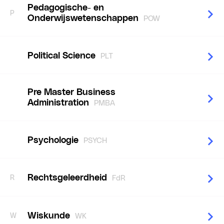
Pedagogische- en
P
Onderwijswetenschappen
POW
Political Science
PLT
Pre Master Business
Administration
PMBA
Psychologie
PSYCH
Rechtsgeleerdheid
R
FdR
Wiskunde
W
WK